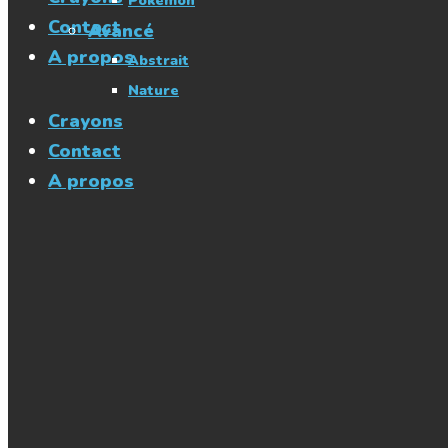
Pokémon
Contact
Avancé
A propos
Abstrait
Nature
Crayons
Contact
A propos