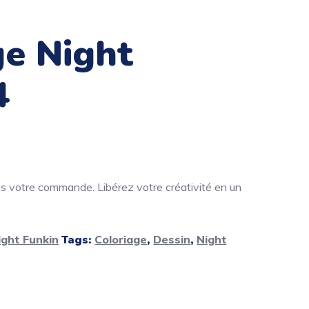
ge Night
4
dès votre commande. Libérez votre créativité en un
ight Funkin
Tags:
Coloriage
,
Dessin
,
Night