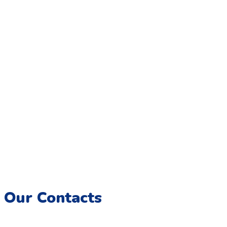
Coloriage.tn,
Une galerie numérique offrant une variété de
dessins pour tous les âges, destinée à éveiller la créativité et
à encourager l’expression artistique chez les enfants.
Imprimez, colorez et créez des souvenirs artistiques
inoubliables.
Our Contacts