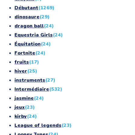
Débutant
(1269)
dinosaure
(29)
dragon ball
(24)
Equestria Girls
(24)
Équitation
(24)
Fortnite
(24)
fruits
(17)
hiver
(25)
instruments
(27)
Intermédiaire
(532)
jasmine
(24)
jeux
(23)
kirby
(24)
League of legends
(23)
Looney Tunes
(24)