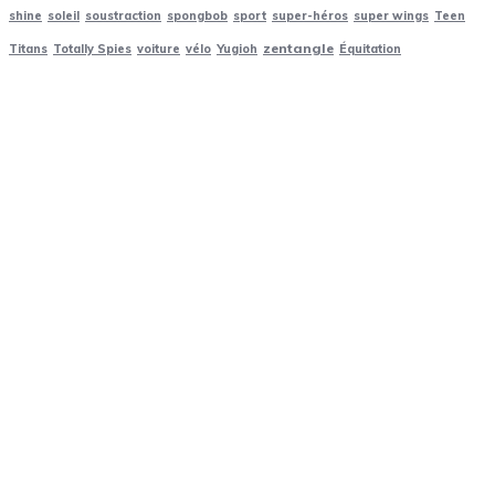
shine
soleil
soustraction
spongbob
sport
super-héros
super wings
Teen
zentangle
Titans
Totally Spies
voiture
vélo
Yugioh
Équitation