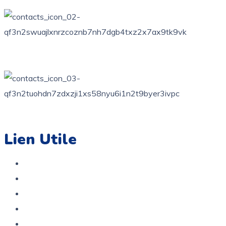
76 bis, rue des orangers, Bardo, Tunis
+216 71 851 836
contact@coloriage.tn
Lien Utile
Accueil
Boutique
A propos
Contact
Politique de confidentialité