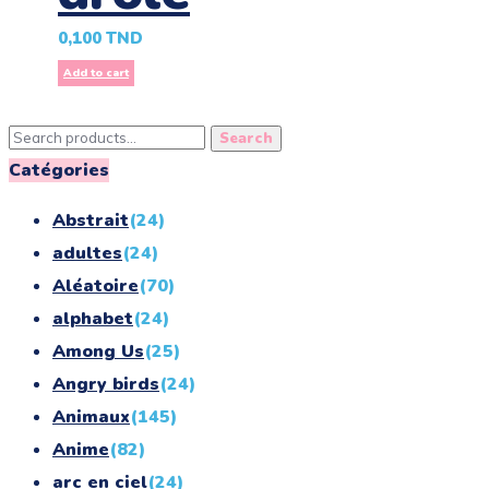
0,100
TND
Add to cart
Search
Search
for:
Catégories
Abstrait
(24)
adultes
(24)
Aléatoire
(70)
alphabet
(24)
Among Us
(25)
Angry birds
(24)
Animaux
(145)
Anime
(82)
arc en ciel
(24)