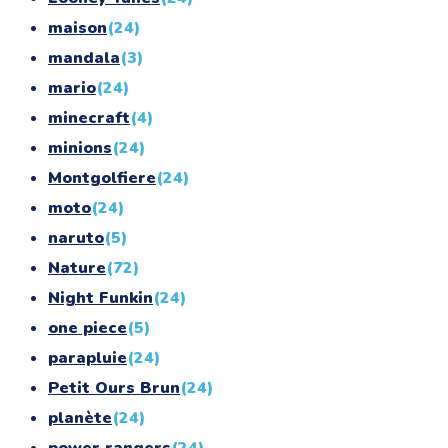
maison
(24)
mandala
(3)
mario
(24)
minecraft
(4)
minions
(24)
Montgolfiere
(24)
moto
(24)
naruto
(5)
Nature
(72)
Night Funkin
(24)
one piece
(5)
parapluie
(24)
Petit Ours Brun
(24)
planète
(24)
power rangers
(24)