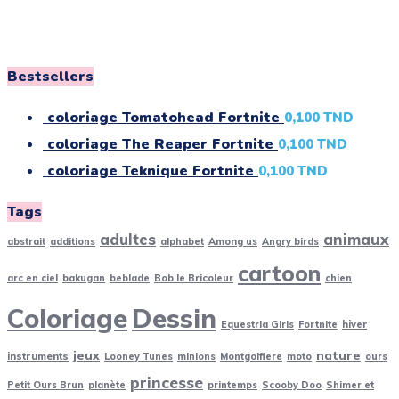
Bestsellers
coloriage Tomatohead Fortnite
0,100
TND
coloriage The Reaper Fortnite
0,100
TND
coloriage Teknique Fortnite
0,100
TND
Tags
adultes
animaux
abstrait
additions
alphabet
Among us
Angry birds
cartoon
arc en ciel
bakugan
beblade
Bob le Bricoleur
chien
Coloriage
Dessin
Equestria Girls
Fortnite
hiver
jeux
nature
instruments
Looney Tunes
minions
Montgolfiere
moto
ours
princesse
Petit Ours Brun
planète
printemps
Scooby Doo
Shimer et